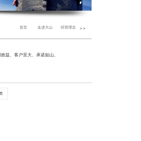
首页
走进大山
经营理念
>
>
前的位置：
>
创效益、客户至大、承诺如山。
类