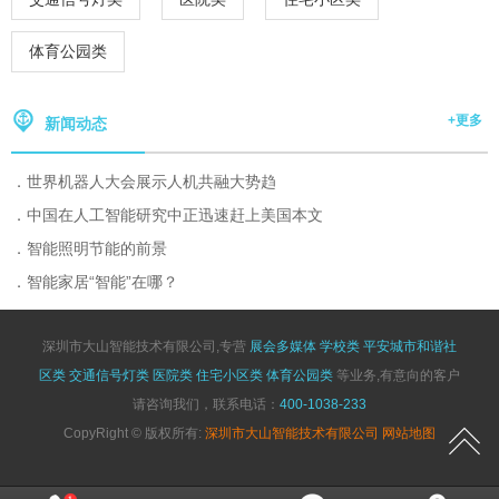
体育公园类
+更多
新闻动态
世界机器人大会展示人机共融大势趋
中国在人工智能研究中正迅速赶上美国本文
智能照明节能的前景
智能家居“智能”在哪？
深圳市大山智能技术有限公司,专营
展会多媒体
学校类
平安城市和谐社
区类
交通信号灯类
医院类
住宅小区类
体育公园类
等业务,有意向的客户
请咨询我们，联系电话：
400-1038-233
CopyRight © 版权所有:
深圳市大山智能技术有限公司
网站地图